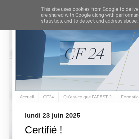
This site uses cookies from Google to deliver
are shared with Google along with performanc
statistics, and to detect and address abuse.
Accueil
CF24
Qu'est-ce que l'AFEST ?
Formatio
lundi 23 juin 2025
Certifié !